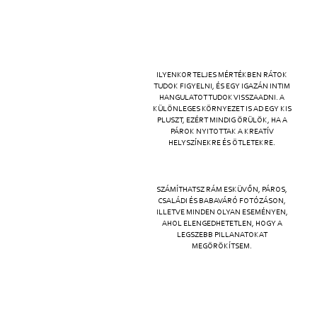
ILYENKOR TELJES MÉRTÉKBEN RÁTOK
TUDOK FIGYELNI, ÉS EGY IGAZÁN INTIM
HANGULATOT TUDOK VISSZAADNI. A
KÜLÖNLEGES KÖRNYEZET IS AD EGY KIS
PLUSZT, EZÉRT MINDIG ÖRÜLÖK, HA A
PÁROK NYITOTTAK A KREATÍV
HELYSZÍNEKRE ÉS ÖTLETEKRE.
SZÁMÍTHATSZ RÁM ESKÜVŐN, PÁROS,
CSALÁDI ÉS BABAVÁRÓ FOTÓZÁSON,
ILLETVE MINDEN OLYAN ESEMÉNYEN,
AHOL ELENGEDHETETLEN, HOGY A
LEGSZEBB PILLANATOKAT
MEGÖRÖKÍTSEM.