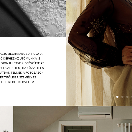
 AZ IS MEGHATÁROZÓ, HOGY A
Ő KÉPHEZ AZ UTÓMUNKA IS
DJON ILLETVE KIEGÉSZÍTSE AZ
YT. SZERETEM, HA KÖZVETLEN
ATBAN TELNEK A FOTÓZÁSOK,
ÉRT FŐLEG A SZEMÉLYES
LETTEREKET KEDVELEM.