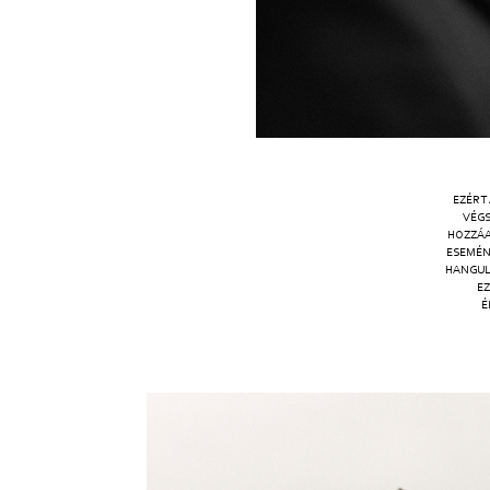
EZÉRT
VÉGS
HOZZÁA
ESEMÉN
HANGUL
EZ
É