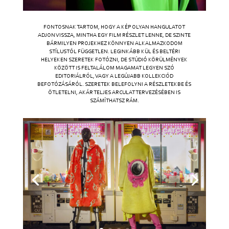
FONTOSNAK TARTOM, HOGY A KÉP OLYAN HANGULATOT
ADJON VISSZA, MINTHA EGY FILM RÉSZLET LENNE, DE SZINTE
BÁRMILYEN PROJEKHEZ KÖNNYEN ALKALMAZKODOM
STÍLUSTÓL FÜGGETLEN. LEGINKÁBB KÜL ÉS BELTÉRI
HELYEKEN SZERETEK FOTÓZNI, DE STÚDIÓ KÖRÜLMÉNYEK
KÖZÖTT IS FELTALÁLOM MAGAMAT LEGYEN SZÓ
EDITORIÁLRÓL, VAGY A LEGÚJABB KOLLEKCIÓD
BEFOTÓZÁSÁRÓL. SZERETEK BELEFOLYNI A RÉSZLETEKBE ÉS
ÖTLETELNI, AKÁR TELJES ARCULAT TERVEZÉSÉBEN IS
SZÁMÍTHATSZ RÁM.