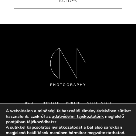
DIVAT
LIFESTYLE
PORTRÉ
STREET STYLE
IMPRESSZUM
BLOG
KAPCSOLAT
A weboldalon a minőségi felhasználói élmény érdekében sütiket
használunk. Ezekről az
adatvédelmi tájékoztatónk
megfelelő
pontjában tájékozódhatsz.
A sütikkel kapcsolatos nyilatkozatodat a bal alsó sarokban
megjelenő beállítások menüben bármikor megváltoztathatod.